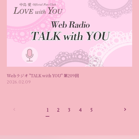
Webラジオ "TALK with YOU" 第209回
2026.02.09
1
2
3
4
5