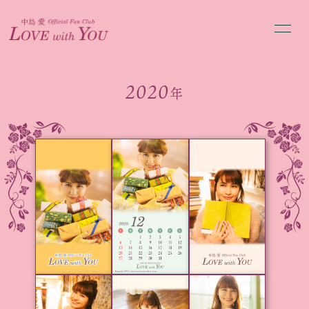
HOME
NEWS
2020
年
Web ラジオ
お便り募集
MOVIE
BLOG
Gallery
Message
Q&A
PROFILE
会員登録
ログイン